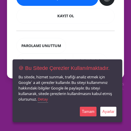
KAYIT OL
PAROLAMI UNUTTUM
ÜYE OLMADAN ALIŞVERIŞ
SIHIRLI GIRIŞ
🍪 Bu Sitede Çerezler Kullanılmaktadır.
Bu sitede, hizmet sunmak, trafiği analiz etmek için
Google´ a ait çerezler kullanılır. Bu siteyi kullanımınız
Made by
With
RabbitCMS
hakkındaki bilgiler Google ile paylaşılır. Bu siteyi
Sayfa Yüklenme Hızı: 0,7266Sec.
kullanarak, sitede çerezlerin kullanılmasını kabul etmiş
olursunuz.
Detay
Tamam
Ayarlar