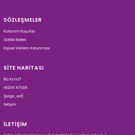
SÖZLEŞMELER
Kullanım Koşulları
Gizlilik İlkeleri
Kişisel Verilerin Korunması
SİTE HARİTASI
Biz Kimiz?
HEDİYE KİTLERİ
{page_eof}
İletişim
İLETİŞİM