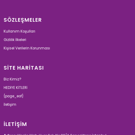
SÖZLEŞMELER
Kullanım Koşulları
Gizlilik İlkeleri
Kişisel Verilerin Korunması
SİTE HARİTASI
Biz Kimiz?
HEDİYE KİTLERİ
{page_eof}
İletişim
İLETİŞİM