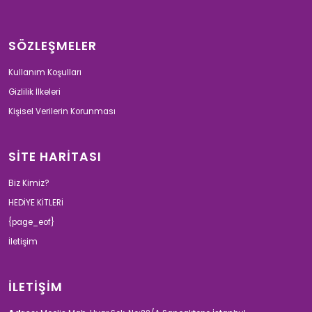
SÖZLEŞMELER
Kullanım Koşulları
Gizlilik İlkeleri
Kişisel Verilerin Korunması
SİTE HARİTASI
Biz Kimiz?
HEDİYE KİTLERİ
{page_eof}
İletişim
İLETİŞİM