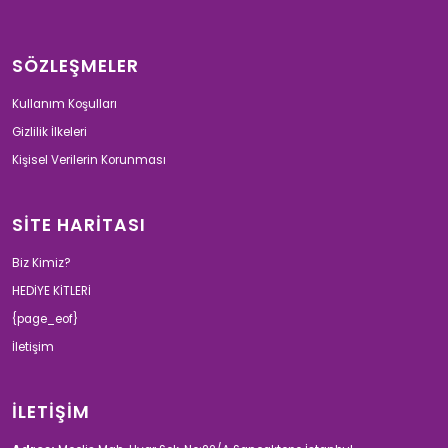
SÖZLEŞMELER
Kullanım Koşulları
Gizlilik İlkeleri
Kişisel Verilerin Korunması
SİTE HARİTASI
Biz Kimiz?
HEDİYE KİTLERİ
{page_eof}
İletişim
İLETİŞİM