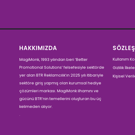
HAKKIMIZDA
SÖZLE
Kullanım Koş
MagiMonk, 1993 yılından beri ‘Better
Promotional Solutions’ felsefesiyle sektörde
Gizlilik İlkele
yer alan BTR Reklamcılık’ın 2025 yılı itibariyle
Kişisel Ver
sektöre giriş yapmış olan kurumsal hediye
çözümleri markası. MagiMonk ilhamını ve
gücünü BTR’nin temellerini oluşturan bu üç
kelimeden alıyor.
.