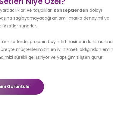
Setleri Niye Özel?
yaratıcılıkları ve taşıdıkları
konseptlerden
dolayı
 başına sağlayamayacağı anlamlı marka deneyimi ve
k fırsatlar sunarlar.
z tüm setlerde, projenin beyin fırtınasından lansmanına
üreçte müşterilerimizin en iyi hizmeti aldığından emin
dimizi sürekli geliştiriyor ve yaptığımız işten gurur
ını Görüntüle