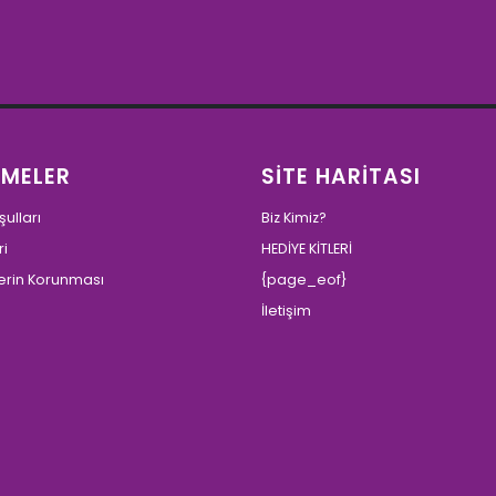
ŞMELER
SİTE HARİTASI
ulları
Biz Kimiz?
ri
HEDİYE KİTLERİ
ilerin Korunması
{page_eof}
İletişim