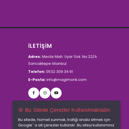
İLETİŞİM
Adres:
Meclis Mah. Uyar Sok. No:22/A
Sancaktepe İstanbul
Telefon:
0532 309 34 91
E-Posta:
info@magimonk.com
🍪 Bu Sitede Çerezler Kullanılmaktadır.
Bu sitede, hizmet sunmak, trafiği analiz etmek için
Google´ a ait çerezler kullanılır. Bu siteyi kullanımınız