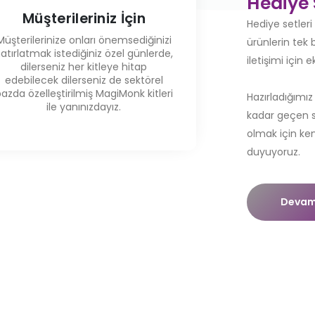
Hediye 
Müşterileriniz İçin
Hediye setleri 
Müşterilerinize onları önemsediğinizi
ürünlerin tek
atırlatmak istediğiniz özel günlerde,
iletişimi için e
dilerseniz her kitleye hitap
edebilecek dilerseniz de sektörel
azda özelleştirilmiş MagiMonk kitleri
Hazırladığımı
ile yanınızdayız.
kadar geçen s
olmak için ken
duyuyoruz.
Devam